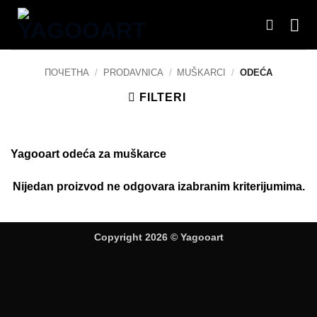
Preskoči
na
sadržaj
ПОЧЕТНА
/
PRODAVNICA
/
MUŠKARCI
/
ODEĆA
FILTERI
Yagooart odeća za muškarce
Nijedan proizvod ne odgovara izabranim kriterijumima.
Copyright 2026 ©
Yagooart