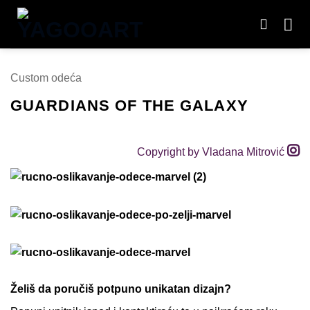
Preskoči
na
sadržaj
Custom odeća
GUARDIANS OF THE GALAXY
Copyright by Vladana Mitrović
Želiš da poručiš potpuno unikatan dizajn?