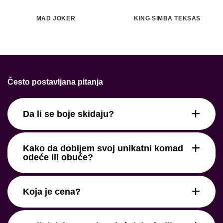
MAD JOKER
KING SIMBA TEKSAS
Često postavljana pitanja
Da li se boje skidaju?
Kako da dobijem svoj unikatni komad
odeće ili obuće?
Koja je cena?