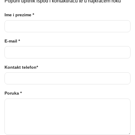
Popuni upitnik ispod i kontaktiraću te u najkraćem roku
Ime i prezime *
E-mail *
Kontakt telefon*
Poruka *